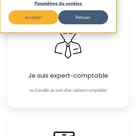
Paramètres du cookies
Je
Accepter
Refuser
suis
expert-
comptable
Je suis expert-comptable
ou travaille au sein d'un cabinet comptable
Je
suis
entrepreneur