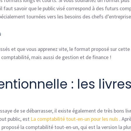
 formats longs et courts. Si vous souhaitez un format plus 
l faut savoir que le public visé correspond à des futurs com
écialement tournées vers les besoins des chefs d’entrepris
s
essés et que vous apprenez vite, le format proposé sur cette
 comptabilité, mais aussi de gestion et de finance !
tionnelle : les livre
ssaye de se débarrasser, il existe également de très bons liv
out public, est
La comptabilité tout-en-un pour les nuls
. Apr
 proposé la comptabilité tout-en-un, qui est la version la plu