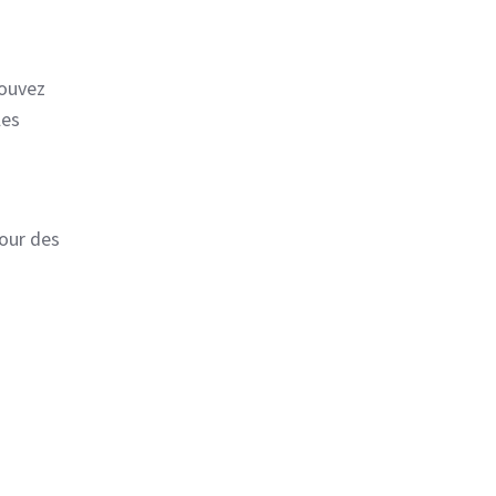
pouvez
les
our des