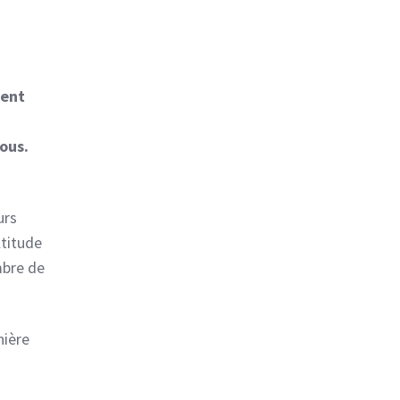
ment
vous.
urs
ltitude
mbre de
nière