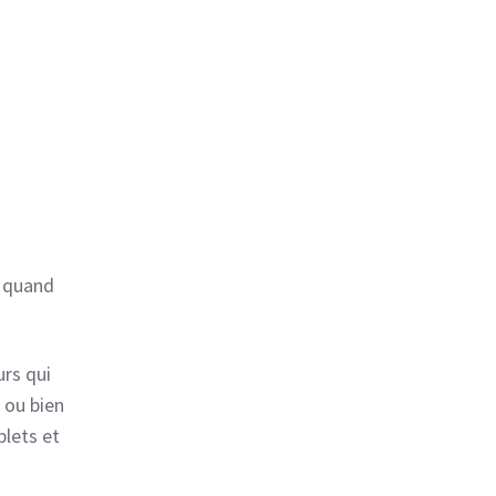
t quand
urs qui
 ou bien
plets et