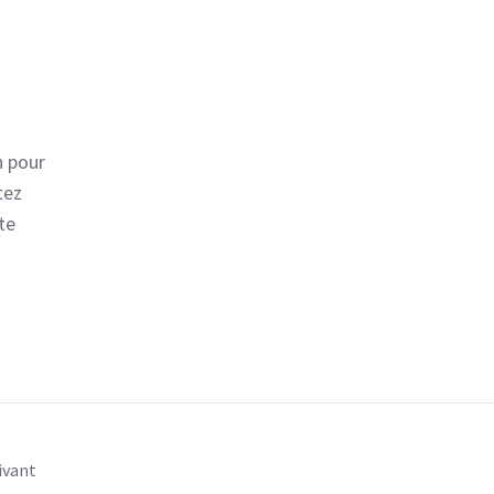
n pour
tez
te
ivant