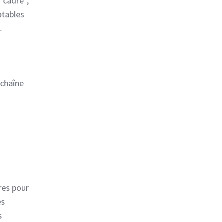
“cadré”,
ptables
e.
 chaîne
s
res pour
ès
s