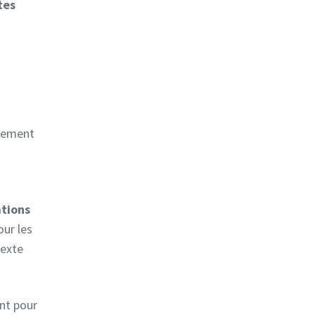
tes
èrement
ations
ur les
texte
nt pour