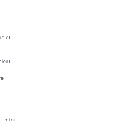
rojet.
oient
re
r votre