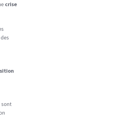
ne
crise
es
a des
sition
t sont
ion