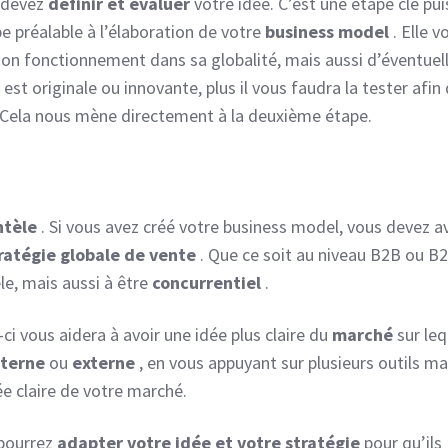
s devez
définir et évaluer
votre idée. C’est une étape clé pui
pe préalable à l’élaboration de votre
business model
. Elle v
on fonctionnement dans sa globalité, mais aussi d’éventuel
 est originale ou innovante, plus il vous faudra la tester afin 
 Cela nous mène directement à la deuxième étape.
ntèle
. Si vous avez créé votre business model, vous devez a
ratégie globale de vente
. Que ce soit au niveau B2B ou B2
èle, mais aussi à être
concurrentiel
.
-ci vous aidera à avoir une idée plus claire du
marché
sur leq
nterne
ou
externe
, en vous appuyant sur plusieurs outils m
e claire de votre marché.
 pourrez
adapter votre idée et votre stratégie
pour qu’ils