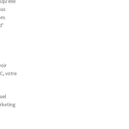
squ’elle
ous
les
d’
voir
C, votre
uel
arketing