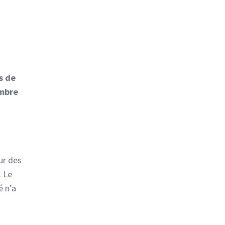
s de
embre
sur des
. Le
é n’a