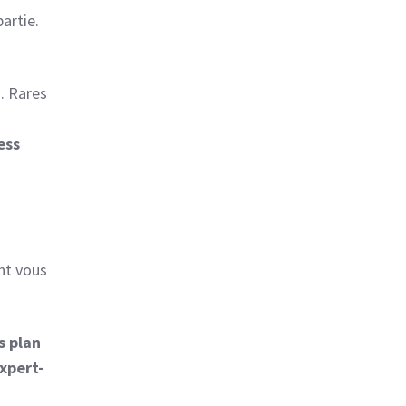
artie.
. Rares
ess
nt vous
s plan
xpert-