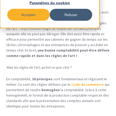
Paramètres du cookies
Déjà qu’est-ce qu’une “
bonne
” comptabilité ? Commençons avec
Accepter
Refuser
une définition de ce qu’est ou pourrait-être une bonne
comptabilité. Pour commencer, il faut la réaliser dans les “règles
de l’art” : la profession exige de respecter certains principes
auxquels elle ne peut pas déroger. Elle doit aussi être rapide et
efficace pour permettre aux cabinets de gagner du temps sur les
tâches chronophages et aux entreprises de pouvoir y accéder en
temps réel. En bref,
une bonne comptabilité peut-être définie
comme rapide et dans les règles de l’art !
Mais les règles de l’art, qu’est-ce que c’est ?
En comptabilité,
10 principes
sont fondamentaux et régissent le
métier. Ce sont des règles définies par le
Code de commerce
qui
permettent de rendre
homogène
la comptabilité. Grâce à cette
homogénéité, le format de la production comptable respecte des
standards afin que la présentation des comptes annuels soit
identique pour toutes les entreprises.