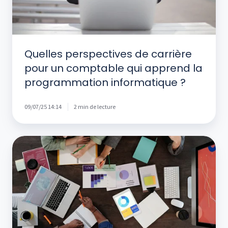
programmation
informatique
?
Quelles perspectives de carrière
pour un comptable qui apprend la
programmation informatique ?
09/07/25 14:14
2 min de lecture
La
gestion
prévisionnelle