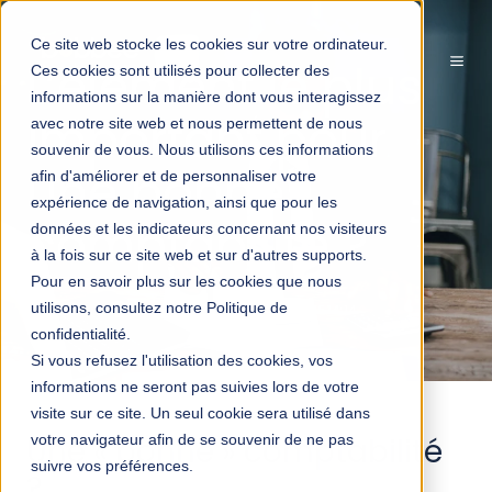
Ce site web stocke les cookies sur votre ordinateur.
L’élément le plus
Ces cookies sont utilisés pour collecter des
informations sur la manière dont vous interagissez
important pour
avec notre site web et nous permettent de nous
souvenir de vous. Nous utilisons ces informations
une bonne
afin d'améliorer et de personnaliser votre
expérience de navigation, ainsi que pour les
comptabilité ?
données et les indicateurs concernant nos visiteurs
à la fois sur ce site web et sur d'autres supports.
Pour en savoir plus sur les cookies que nous
utilisons, consultez notre Politique de
Par
Admin
2 min de lecture
09/07/25 14:14
confidentialité.
Si vous refusez l'utilisation des cookies, vos
informations ne seront pas suivies lors de votre
visite sur ce site. Un seul cookie sera utilisé dans
Une « bonne » comptabilité
votre navigateur afin de se souvenir de ne pas
suivre vos préférences.
?