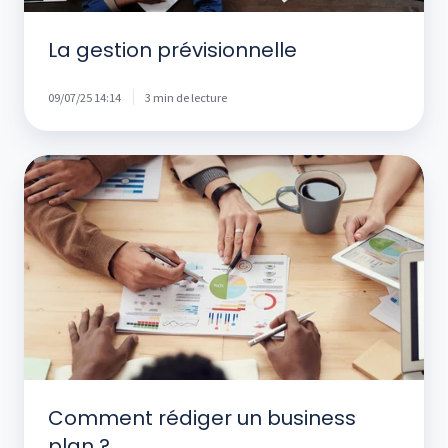
La gestion prévisionnelle
09/07/25 14:14
3 min de lecture
Comment
rédiger
un
business
plan
?
Comment rédiger un business
plan ?