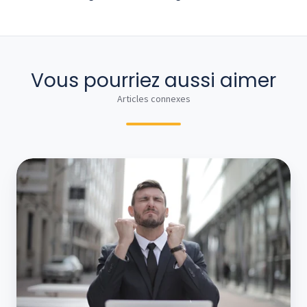
Vous pourriez aussi aimer
Articles connexes
Quelles
perspectives
de
carrière
pour
un
comptable
qui
apprend
la